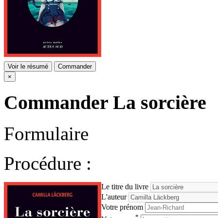
Voir le résumé
Commander
×
Commander
La sorcière
Formulaire
Procédure :
Le titre du livre
L'auteur
Votre prénom
*