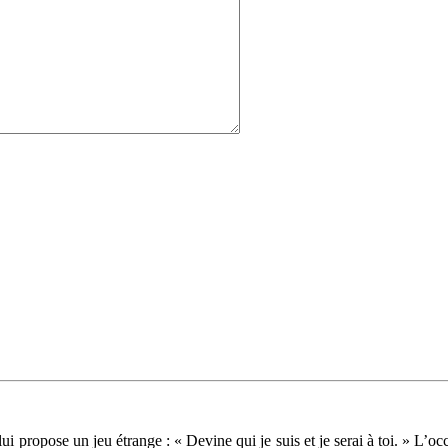
ui propose un jeu étrange : « Devine qui je suis et je serai à toi. » L’oc