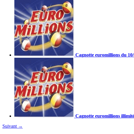
Cagnotte euromillions du 10
Cagnotte euromillions illimit
Suivant
→