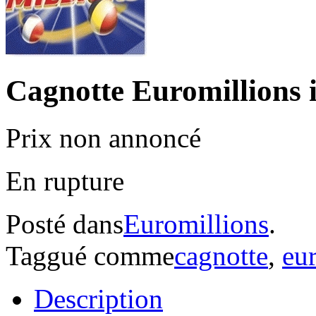
Cagnotte Euromillions i
Prix non annoncé
En rupture
Posté dans
Euromillions
.
Taggué comme
cagnotte
,
eu
Description