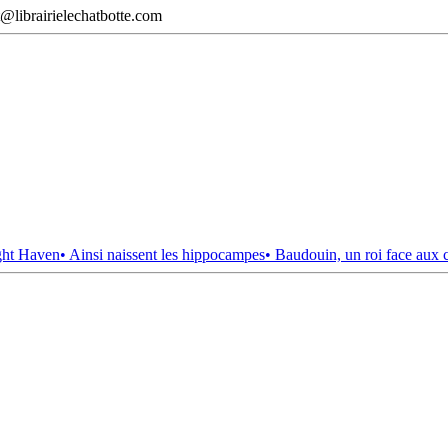
@librairielechatbotte.com
ght Haven
• Ainsi naissent les hippocampes
• Baudouin, un roi face aux 