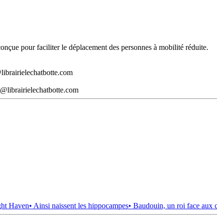
t conçue pour faciliter le déplacement des personnes à mobilité réduite.
librairielechatbotte.com
@librairielechatbotte.com
ght Haven
• Ainsi naissent les hippocampes
• Baudouin, un roi face aux 