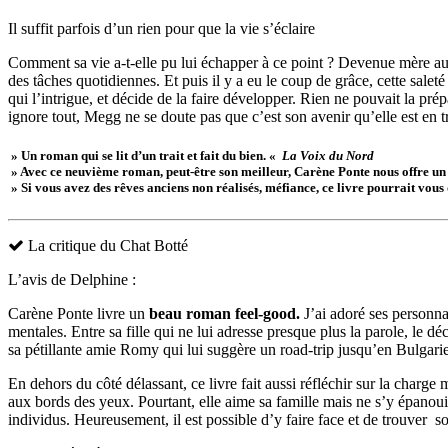
Il suffit parfois d’un rien pour que la vie s’éclaire
Comment sa vie a-t-elle pu lui échapper à ce point ? Devenue mère au 
des tâches quotidiennes. Et puis il y a eu le coup de grâce, cette sale
qui l’intrigue, et décide de la faire développer. Rien ne pouvait la pré
ignore tout, Megg ne se doute pas que c’est son avenir qu’elle est en 
» Un roman qui se lit d’un trait et fait du bien. «
La Voix du Nord
» Avec ce neuvième roman, peut-être son meilleur, Carène Ponte nous offre un
» Si vous avez des rêves anciens non réalisés, méfiance, ce livre pourrait vous
La critique du Chat Botté
L’avis de Delphine :
Carène Ponte livre un
beau roman feel-good.
J’ai adoré ses personna
mentales. Entre sa fille qui ne lui adresse presque plus la parole, le 
sa pétillante amie Romy qui lui suggère un road-trip jusqu’en Bulgarie
En dehors du côté délassant, ce livre fait aussi réfléchir sur la charg
aux bords des yeux. Pourtant, elle aime sa famille mais ne s’y épanoui
individus. Heureusement, il est possible d’y faire face et de trouver s