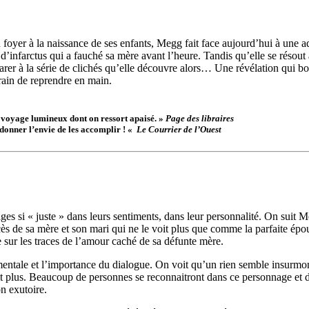
foyer à la naissance de ses enfants, Megg fait face aujourd’hui à une a
té d’infarctus qui a fauché sa mère avant l’heure. Tandis qu’elle se rés
parer à la série de clichés qu’elle découvre alors… Une révélation qui bou
train de reprendre en main.
 voyage lumineux dont on ressort apaisé. »
Page des libraires
 donner l’envie de les accomplir ! «
Le Courrier de l’Ouest
ges si « juste » dans leurs sentiments, dans leur personnalité. On suit 
décès de sa mère et son mari qui ne le voit plus que comme la parfaite é
 sur les traces de l’amour caché de sa défunte mère.
e mentale et l’importance du dialogue. On voit qu’un rien semble insurmo
t plus. Beaucoup de personnes se reconnaitront dans ce personnage et dan
on exutoire.