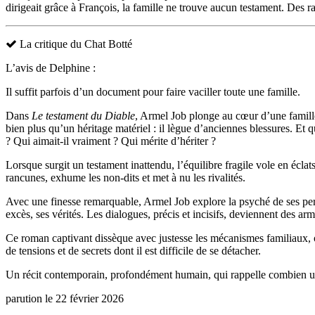
dirigeait grâce à François, la famille ne trouve aucun testament. Des r
La critique du Chat Botté
L’avis de Delphine :
Il suffit parfois d’un document pour faire vaciller toute une famille.
Dans
Le testament du Diable
, Armel Job plonge au cœur d’une famille 
bien plus qu’un héritage matériel : il lègue d’anciennes blessures. E
? Qui aimait-il vraiment ? Qui mérite d’hériter ?
Lorsque surgit un testament inattendu, l’équilibre fragile vole en écla
rancunes, exhume les non-dits et met à nu les rivalités.
Avec une finesse remarquable, Armel Job explore la psyché de ses pers
excès, ses vérités. Les dialogues, précis et incisifs, deviennent des ar
Ce roman captivant dissèque avec justesse les mécanismes familiaux, où 
de tensions et de secrets dont il est difficile de se détacher.
Un récit contemporain, profondément humain, qui rappelle combien un te
parution le 22 février 2026