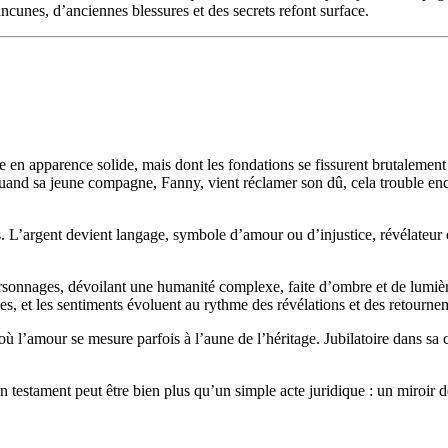
ancunes, d’anciennes blessures et des secrets refont surface.
en apparence solide, mais dont les fondations se fissurent brutalement à 
t quand sa jeune compagne, Fanny, vient réclamer son dû, cela trouble e
ts. L’argent devient langage, symbole d’amour ou d’injustice, révélateur 
onnages, dévoilant une humanité complexe, faite d’ombre et de lumière.
mes, et les sentiments évoluent au rythme des révélations et des retourne
l’amour se mesure parfois à l’aune de l’héritage. Jubilatoire dans sa cru
stament peut être bien plus qu’un simple acte juridique : un miroir des 