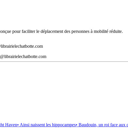
t conçue pour faciliter le déplacement des personnes à mobilité réduite.
librairielechatbotte.com
@librairielechatbotte.com
ght Haven
• Ainsi naissent les hippocampes
• Baudouin, un roi face aux 