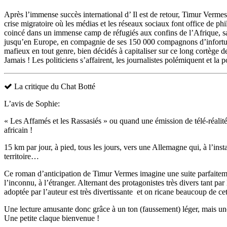
Après l’immense succès international d’ Il est de retour, Timur Verme
crise migratoire où les médias et les réseaux sociaux font office de ph
coincé dans un immense camp de réfugiés aux confins de l’Afrique, sa
jusqu’en Europe, en compagnie de ses 150 000 compagnons d’infortune. 
mafieux en tout genre, bien décidés à capitaliser sur ce long cortège 
Jamais ! Les politiciens s’affairent, les journalistes polémiquent et la
La critique du Chat Botté
L’avis de Sophie:
« Les Affamés et les Rassasiés » ou quand une émission de télé-réali
africain !
15 km par jour, à pied, tous les jours, vers une Allemagne qui, à l’ins
territoire…
Ce roman d’anticipation de Timur Vermes imagine une suite parfaitement 
l’inconnu, à l’étranger. Alternant des protagonistes très divers tant par 
adoptée par l’auteur est très divertissante et on ricane beaucoup de cet
Une lecture amusante donc grâce à un ton (faussement) léger, mais une 
Une petite claque bienvenue !