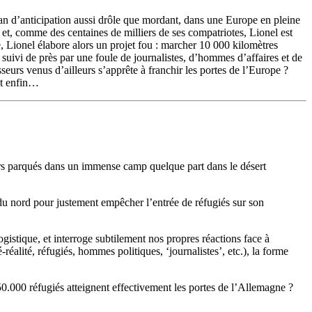
an d’anticipation aussi drôle que mordant, dans une Europe en pleine
s et, comme des centaines de milliers de ses compatriotes, Lionel est
 Lionel élabore alors un projet fou : marcher 10 000 kilomètres
uivi de près par une foule de journalistes, d’hommes d’affaires et de
eurs venus d’ailleurs s’apprête à franchir les portes de l’Europe ?
ent enfin…
ors parqués dans un immense camp quelque part dans le désert
e du nord pour justement empêcher l’entrée de réfugiés sur son
gistique, et interroge subtilement nos propres réactions face à
-réalité, réfugiés, hommes politiques, ‘journalistes’, etc.), la forme
50.000 réfugiés atteignent effectivement les portes de l’Allemagne ?