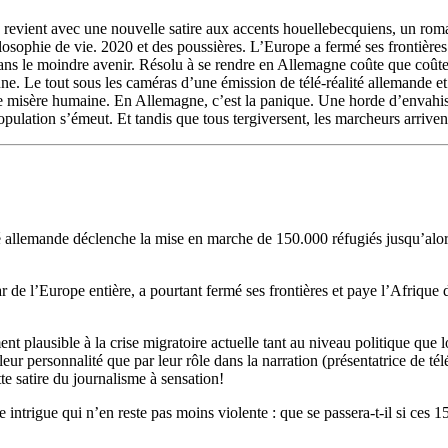
s revient avec une nouvelle satire aux accents houellebecquiens, un rom
ilosophie de vie. 2020 et des poussières. L’Europe a fermé ses frontière
ns le moindre avenir. Résolu à se rendre en Allemagne coûte que coûte,
Le tout sous les caméras d’une émission de télé-réalité allemande et s
de misère humaine. En Allemagne, c’est la panique. Une horde d’envahiss
 population s’émeut. Et tandis que tous tergiversent, les marcheurs arriv
té allemande déclenche la mise en marche de 150.000 réfugiés jusqu’al
tar de l’Europe entière, a pourtant fermé ses frontières et paye l’Afriqu
plausible à la crise migratoire actuelle tant au niveau politique que lo
leur personnalité que par leur rôle dans la narration (présentatrice de télé
te satire du journalisme à sensation!
intrigue qui n’en reste pas moins violente : que se passera-t-il si ces 1