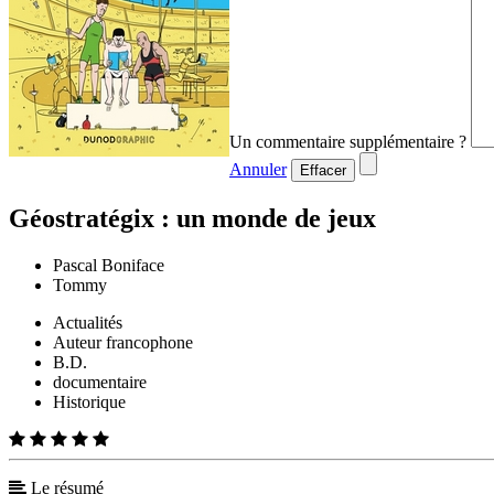
Un commentaire supplémentaire ?
Annuler
Effacer
Géostratégix : un monde de jeux
Pascal Boniface
Tommy
Actualités
Auteur francophone
B.D.
documentaire
Historique
Le résumé