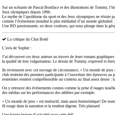
Sur un scénario de Pascal Boniface et des illustrations de Tommy, l’hi
Jeux olympiques depuis 1896.
Le mythe de l’apolitisme du sport et des Jeux olympiques ne résiste pa
comme l’événement mondial le plus médiatisé d’un monde globalisé. Et 
Une BD passionnante, en deux couleurs, qui nous plonge dans la géopo
La critique du Chat Botté
L’avis de Sophie :
J’ai découvert ces deux auteurs au travers de leurs romans graphique
la qualité de leur vulgarisation. Le dessin de Tommy, expressif et éner
Ils reviennent avec cet ouvrage de circonstance, « Un monde de jeux 
club restreint des premiers participants à l’ouverture des épreuves au
restreintes rendent compréhensible un contenu au final assez dense : la 
On y retrouve des évènements connus comme la prise d’otages israéli
des médias sur les performances des athlètes par exemple.
« Un monde de jeux » est instructif, mais aussi humoristique! De nombre
fil rouge dans la narration et la rendent digeste. Très plaisant!
Une bonne lecture d’actualité pour cette été!