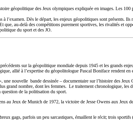
stoire géopolitique des Jeux olympiques expliquée en images. Les 100 pl
s à l’examen. Dès le départ, les enjeux géopolitiques sont présents. Ils
que, au-delà des compétitions purement sportives, les rivalités et opp
litique du sport et des JO.
s précédents sur la géopolitique mondiale depuis 1945 et les grands en
gique, allié à l’expertise du géopolitologue Pascal Boniface rendent en 
», une nouvelle bande dessinée – documentaire sur l’histoire des Jeux 
 plus grand nombre, dont les femmes. Le traitement chronologique, les de
question de la politisation du sport.
ens au Jeux de Munich de 1972, la victoire de Jesse Owens aux Jeux d
ux gags, parfois un peu sarcastiques, émaillent le récit; trois sportifs 