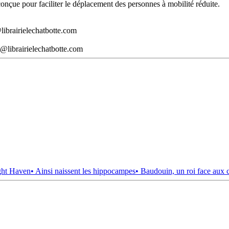
t conçue pour faciliter le déplacement des personnes à mobilité réduite.
librairielechatbotte.com
@librairielechatbotte.com
ght Haven
• Ainsi naissent les hippocampes
• Baudouin, un roi face aux 