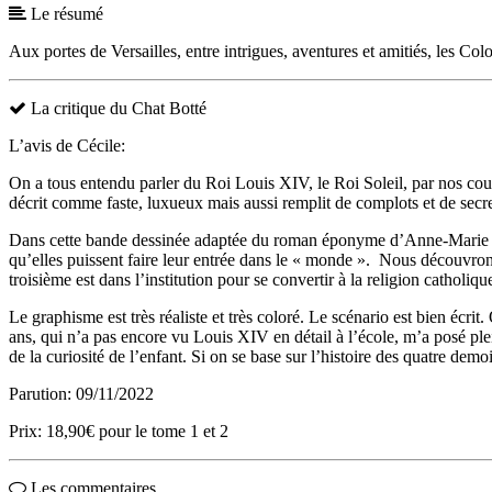
Le résumé
Aux portes de Versailles, entre intrigues, aventures et amitiés, les Col
La critique du Chat Botté
L’avis de Cécile:
On a tous entendu parler du Roi Louis XIV, le Roi Soleil, par nos cours
décrit comme faste, luxueux mais aussi remplit de complots et de secre
Dans cette bande dessinée adaptée du roman éponyme d’Anne-Marie Des
qu’elles puissent faire leur entrée dans le « monde ». Nous découvrons 
troisième est dans l’institution pour se convertir à la religion catholiq
Le graphisme est très réaliste et très coloré. Le scénario est bien écri
ans, qui n’a pas encore vu Louis XIV en détail à l’école, m’a posé pl
de la curiosité de l’enfant. Si on se base sur l’histoire des quatre demoi
Parution: 09/11/2022
Prix: 18,90€ pour le tome 1 et 2
Les commentaires