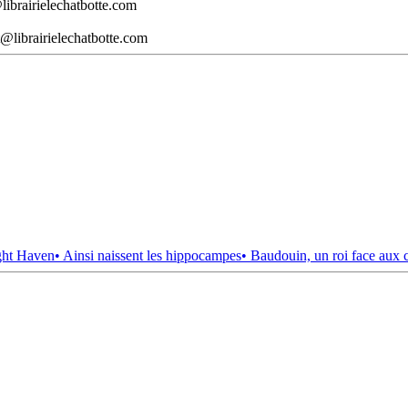
librairielechatbotte.com
@librairielechatbotte.com
ght Haven
• Ainsi naissent les hippocampes
• Baudouin, un roi face aux 