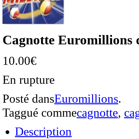
Cagnotte Euromillions 
10.00€
En rupture
Posté dans
Euromillions
.
Taggué comme
cagnotte
,
ca
Description