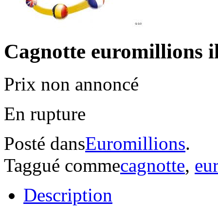
Cagnotte euromillions i
Prix non annoncé
En rupture
Posté dans
Euromillions
.
Taggué comme
cagnotte
,
eu
Description