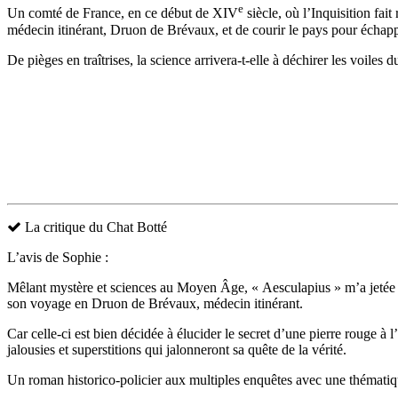
e
Un comté de France, en ce début de XIV
siècle, où l’Inquisition fai
médecin itinérant, Druon de Brévaux, et de courir le pays pour échap
De pièges en traîtrises, la science arrivera-t-elle à déchirer les voile
La critique du Chat Botté
L’avis de Sophie :
Mêlant mystère et sciences au Moyen Âge, « Aesculapius » m’a jetée su
son voyage en Druon de Brévaux, médecin itinérant.
Car celle-ci est bien décidée à élucider le secret d’une pierre rouge à 
jalousies et superstitions qui jalonneront sa quête de la vérité.
Un roman historico-policier aux multiples enquêtes avec une thémati