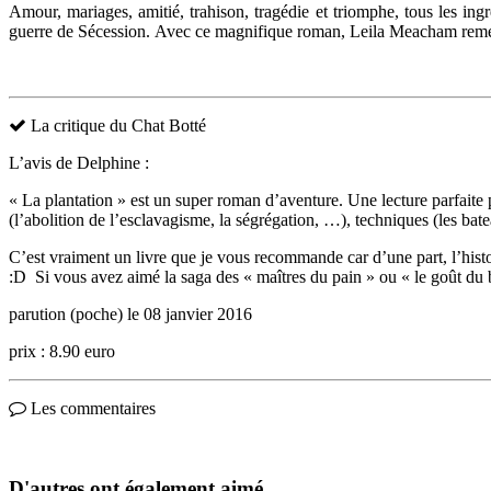
Amour, mariages, amitié, trahison, tragédie et triomphe, tous les ingr
guerre de Sécession. Avec ce magnifique roman, Leila Meacham remet au
La critique du Chat Botté
L’avis de Delphine :
« La plantation » est un super roman d’aventure. Une lecture parfaite p
(l’abolition de l’esclavagisme, la ségrégation, …), techniques (les batea
C’est vraiment un livre que je vous recommande car d’une part, l’histoi
:D Si vous avez aimé la saga des « maîtres du pain » ou « le goût du b
parution (poche) le 08 janvier 2016
prix : 8.90 euro
Les commentaires
D'autres ont également aimé,