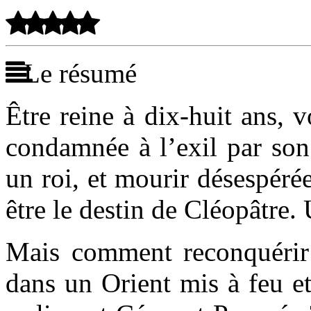
Le résumé
Être reine à dix-huit ans, v
condam­née à l’exil par son
un roi, et mourir déses­pé­r
être le destin de Cléopâtre.
Mais com­ment reconqué­rir
dans un Orient mis à feu et