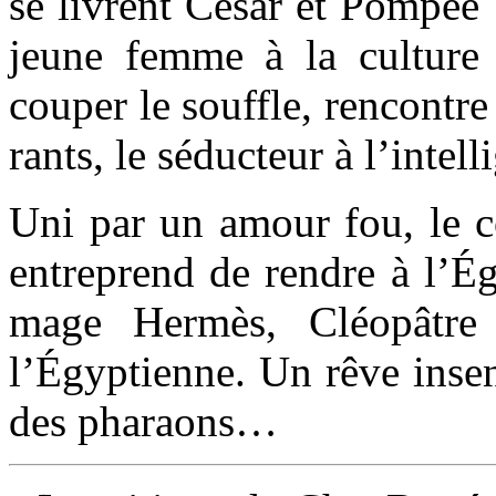
se livrent César et Pompée 
jeune femme à la culture e
couper le souf­fle, ren­contr
rants, le séduc­teur à l’intel­l
Uni par un amour fou, le c
entre­prend de rendre à l’É
mage Hermès, Cléopâtre 
l’Égyptienne. Un rêve insensé
des pha­raons…