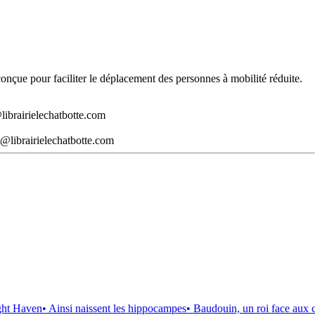
t conçue pour faciliter le déplacement des personnes à mobilité réduite.
librairielechatbotte.com
@librairielechatbotte.com
ght Haven
• Ainsi naissent les hippocampes
• Baudouin, un roi face aux 