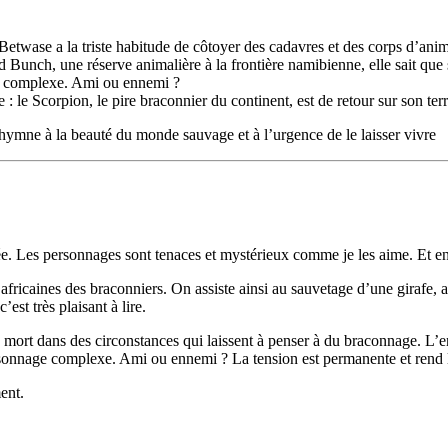
Betwase a la triste habitude de côtoyer des cadavres et des corps d’ani
Bunch, une réserve animalière à la frontière namibienne, elle sait que 
age complexe. Ami ou ennemi ?
: le Scorpion, le pire braconnier du continent, est de retour sur son ter
 hymne à la beauté du monde sauvage et à l’urgence de le laisser vivre
e. Les personnages sont tenaces et mystérieux comme je les aime. Et en 
africaines des braconniers. On assiste ainsi au sauvetage d’une girafe, 
’est très plaisant à lire.
é mort dans des circonstances qui laissent à penser à du braconnage. L’e
ersonnage complexe. Ami ou ennemi ? La tension est permanente et rend l
ent.