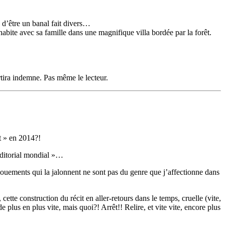
 d’être un banal fait divers…
habite avec sa famille dans une magnifique villa bordée par la forêt.
rtira indemne. Pas même le lecteur.
t » en 2014?!
éditorial mondial »…
énouements qui la jalonnent ne sont pas du genre que j’affectionne dans
ette construction du récit en aller-retours dans le temps, cruelle (vite,
e plus en plus vite, mais quoi?! Arrêt!! Relire, et vite vite, encore plus