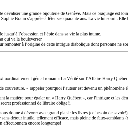
de dévaliser une grande bijouterie de Genève. Mais ce braquage est loin
Sophie Braun s’apprête à fêter ses quarante ans. La vie lui sourit. Elle 
le jusqu’à l’obsession et l’épie dans sa vie la plus intime.
au qui va la bouleverser.
ur remonter à l’origine de cette intrigue diabolique dont personne ne so
xtraordinairement génial roman « La Vérité sur l’Affaire Harry Québer
 de couverture, « rappeler pourquoi l’auteur est devenu un phénomène 
ant la matière pour égaler un « Harry Québert », car l’intrigue et les d
: secret professionnel de libraire oblige!).
ous donne à dévorer avec grand plaisir les livres (ce besoin de savoir!), c
r sans détour inutile, tellement efficace, mais pleine de faux-semblants (d
’on affectionnera encore longtemps!