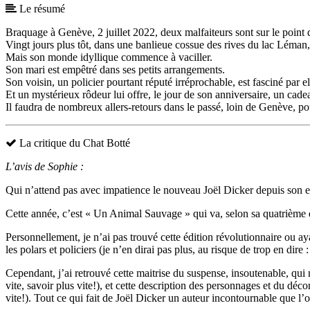
Le résumé
Braquage à Genève, 2 juillet 2022, deux malfaiteurs sont sur le point 
Vingt jours plus tôt, dans une banlieue cossue des rives du lac Léman, 
Mais son monde idyllique commence à vaciller.
Son mari est empêtré dans ses petits arrangements.
Son voisin, un policier pourtant réputé irréprochable, est fasciné par el
Et un mystérieux rôdeur lui offre, le jour de son anniversaire, un cade
Il faudra de nombreux allers-retours dans le passé, loin de Genève, po
La critique du Chat Botté
L’avis de Sophie :
Qui n’attend pas avec impatience le nouveau Joël Dicker depuis son e
Cette année, c’est « Un Animal Sauvage » qui va, selon sa quatrième
Personnellement, je n’ai pas trouvé cette édition révolutionnaire ou ay
les polars et policiers (je n’en dirai pas plus, au risque de trop en dire 
Cependant, j’ai retrouvé cette maitrise du suspense, insoutenable, qui n
vite, savoir plus vite!), et cette description des personnages et du déco
vite!). Tout ce qui fait de Joël Dicker un auteur incontournable que l