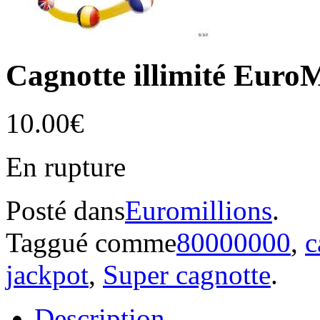
Cagnotte illimité Euro
10.00€
En rupture
Posté dans
Euromillions
.
Taggué comme
80000000
,
c
jackpot
,
Super cagnotte
.
Description