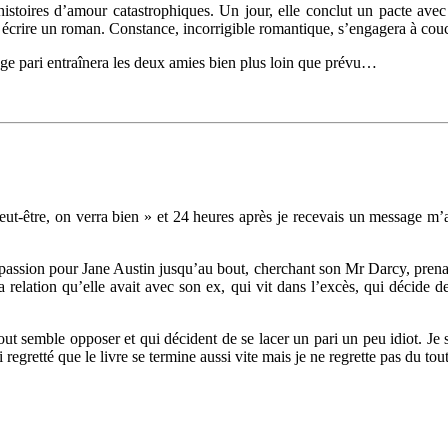
 histoires d’amour catastrophiques. Un jour, elle conclut un pacte av
: écrire un roman. Constance, incorrigible romantique, s’engagera à couc
nge pari entraînera les deux amies bien plus loin que prévu…
i, peut-être, on verra bien » et 24 heures après je recevais un message 
 passion pour Jane Austin jusqu’au bout, cherchant son Mr Darcy, prenant
relation qu’elle avait avec son ex, qui vit dans l’excès, qui décide de 
ut semble opposer et qui décident de se lacer un pari un peu idiot. Je 
 regretté que le livre se termine aussi vite mais je ne regrette pas du to