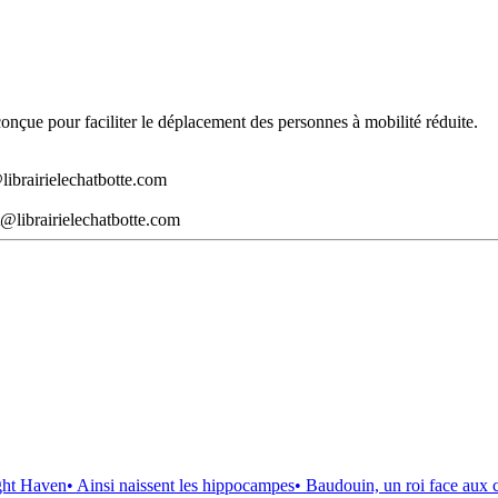
t conçue pour faciliter le déplacement des personnes à mobilité réduite.
librairielechatbotte.com
@librairielechatbotte.com
ght Haven
• Ainsi naissent les hippocampes
• Baudouin, un roi face aux 