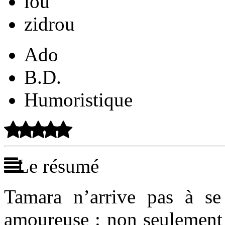
lou
zidrou
Ado
B.D.
Humoristique
Le résumé
Tamara n’arrive pas à se
amoureuse : non seulement 