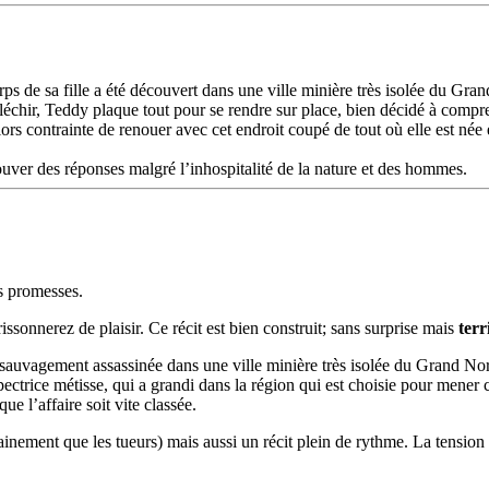
s de sa fille a été découvert dans une ville minière très isolée du Gr
échir, Teddy plaque tout pour se rendre sur place, bien décidé à compre
alors contrainte de renouer avec cet endroit coupé de tout où elle est née
uver des réponses malgré l’inhospitalité de la nature et des hommes.
es promesses.
onnerez de plaisir. Ce récit est bien construit; sans surprise mais
terr
é sauvagement assassinée dans une ville minière très isolée du Grand No
ectrice métisse, qui a grandi dans la région qui est choisie pour mene
ue l’affaire soit vite classée.
nement que les tueurs) mais aussi un récit plein de rythme. La tension e
.