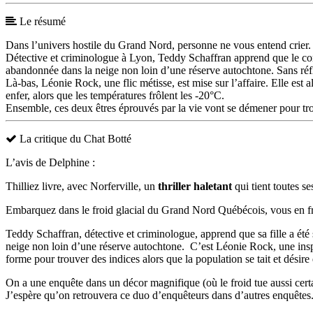
Le résumé
Dans l’univers hostile du Grand Nord, personne ne vous entend crier.
Détective et criminologue à Lyon, Teddy Schaffran apprend que le corp
abandonnée dans la neige non loin d’une réserve autochtone. Sans réfl
Là-bas, Léonie Rock, une flic métisse, est mise sur l’affaire. Elle est 
enfer, alors que les températures frôlent les -20°C.
Ensemble, ces deux êtres éprouvés par la vie vont se démener pour tro
La critique du Chat Botté
L’avis de Delphine :
Thilliez livre, avec Norferville, un
thriller haletant
qui tient toutes s
Embarquez dans le froid glacial du Grand Nord Québécois, vous en friss
Teddy Schaffran, détective et criminologue, apprend que sa fille a ét
neige non loin d’une réserve autochtone. C’est Léonie Rock, une insp
forme pour trouver des indices alors que la population se tait et désire q
On a une enquête dans un décor magnifique (où le froid tue aussi certai
J’espère qu’on retrouvera ce duo d’enquêteurs dans d’autres enquêtes